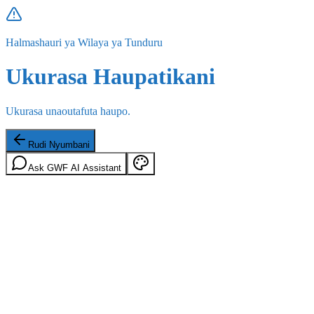
Halmashauri ya Wilaya ya Tunduru
Ukurasa Haupatikani
Ukurasa unaoutafuta haupo.
Rudi Nyumbani
Ask GWF AI Assistant